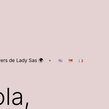
vers de Lady Sas 🌍
Ouvrir
le
menu
la,