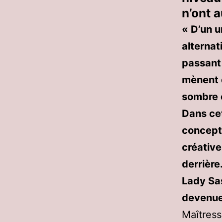
n’ont a
« D’un 
alternat
passant 
mènent 
sombre o
Dans ce
concept 
créative
derrière
Lady Sas
devenue
Maîtress