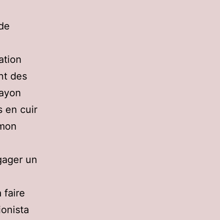
de
ation
nt des
rayon
s en cuir
 mon
gager un
 faire
ionista