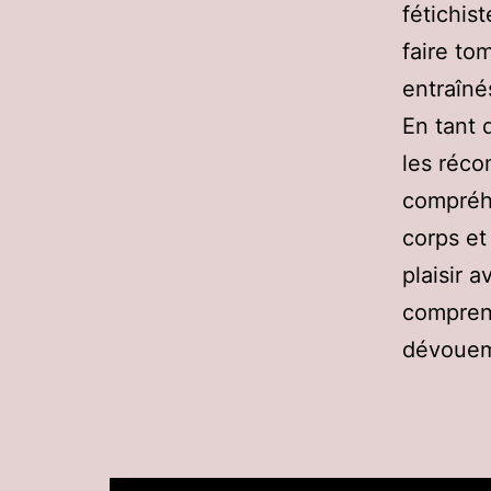
fétichist
faire to
entraîné
En tant 
les réco
compréhe
corps et 
plaisir 
comprend
dévoueme