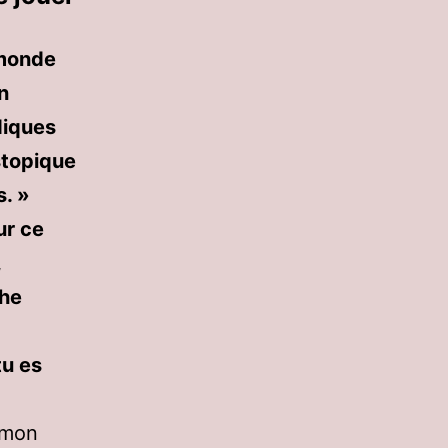
 monde
n
diques
stopique
s. »
ur ce
,
che
tu es
 mon