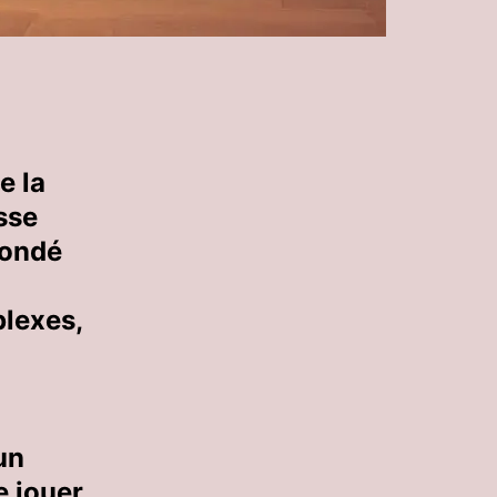
e la
sse
 fondé
plexes,
un
e jouer