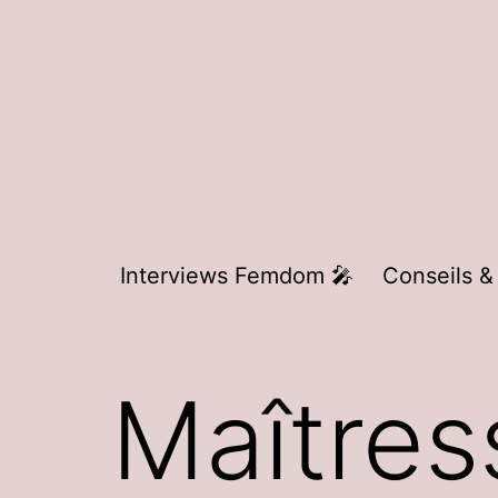
Aller
au
contenu
Interviews Femdom 🎤
Conseils &
Maîtres