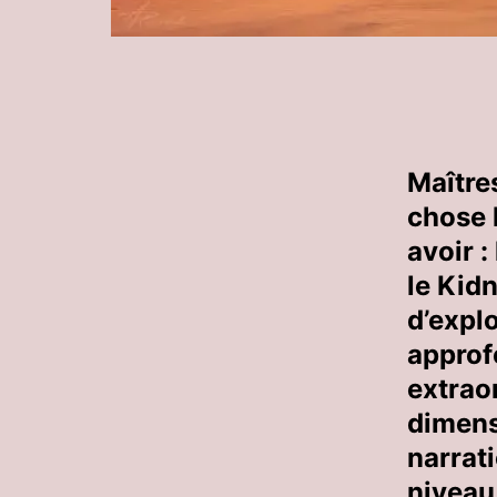
Maître
chose 
avoir :
le Kid
d’expl
approfo
extrao
dimens
narrati
niveau 