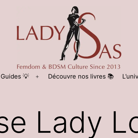
LADY
 Guides 💡
Découvre nos livres 📚
L’uni
Ouvrir
SAS
le
menu
se Lady Lo