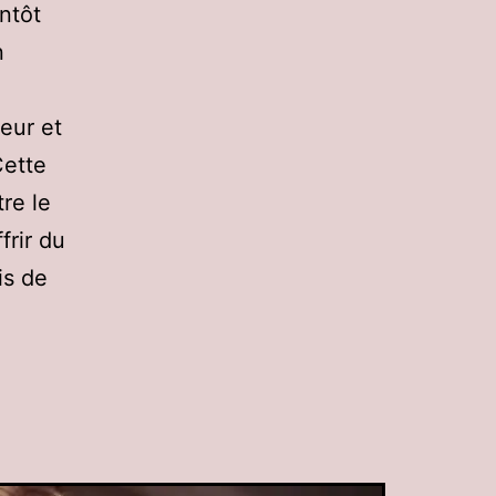
entôt
n
leur et
Cette
re le
frir du
is de