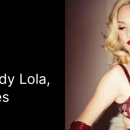
dy Lola,
es