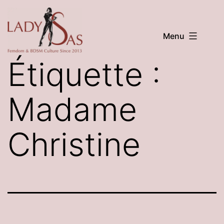
Aller
au
Menu
contenu
LADY
Étiquette :
SAS
Madame
Christine