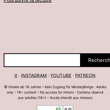
Dominatrice
Madame
Christine,
République
tchèque
Rechercher
Recherch
X
∙
INSTAGRAM
∙
YOUTUBE
∙
PATREON
🔞 Inhalte ab 18 Jahren – Kein Zugang für Minderjährige · Adults
only – 18+ content – No access for minors · Contenu réservé
aux adultes (18+) – Accès interdit aux mineurs