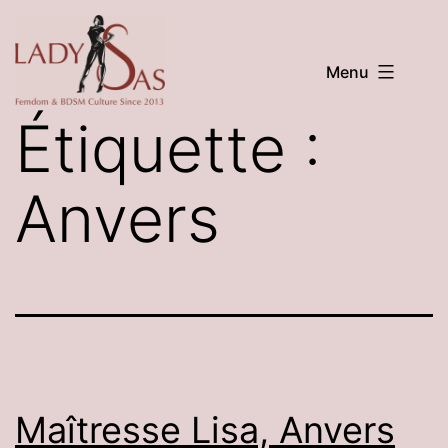
Aller
au
Menu
contenu
LADY
Étiquette :
SAS
Anvers
Maîtresse Lisa, Anvers