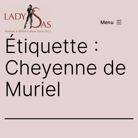
Aller
au
Menu
contenu
LADY
Étiquette :
SAS
Cheyenne de
Muriel