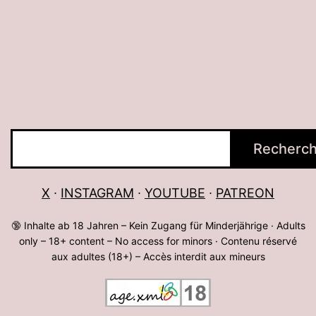
de
Muriel,
Stuttgart,
Allemagne
Rechercher
Recherch
X
∙
INSTAGRAM
∙
YOUTUBE
∙
PATREON
🔞 Inhalte ab 18 Jahren – Kein Zugang für Minderjährige · Adults
only – 18+ content – No access for minors · Contenu réservé
aux adultes (18+) – Accès interdit aux mineurs