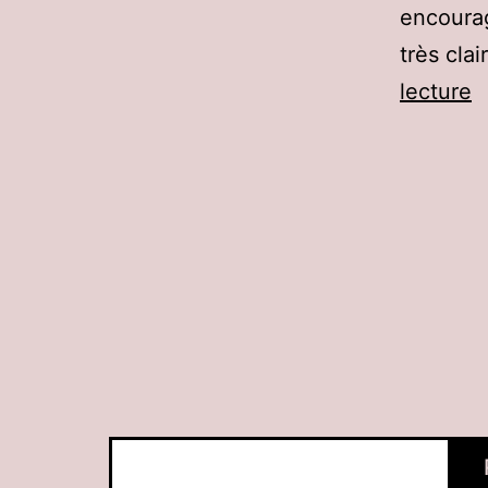
encourag
très cla
D
lecture
C
M
T
C
Rechercher