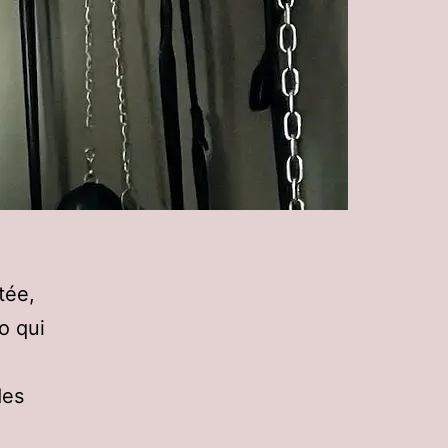
tée,
o qui
des