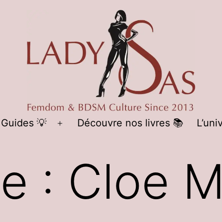
LADY
 Guides 💡
Découvre nos livres 📚
L’uni
Ouvrir
SAS
le
te :
Cloe M
menu