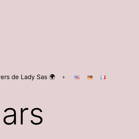
vers de Lady Sas 🌍
Ouvrir
le
ars
menu