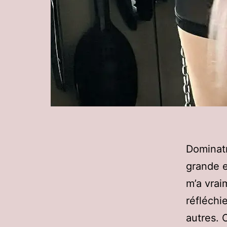
Dominatr
grande e
m’a vrai
réfléchi
autres. 