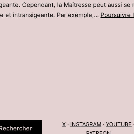
eante. Cependant, la Maîtresse peut aussi se 
ire et intransigeante. Par exemple,…
Poursuivre 
ominatrice
hloe
ars,
oronto,
anada
X
∙
INSTAGRAM
∙
YOUTUBE
Rechercher
PATREON