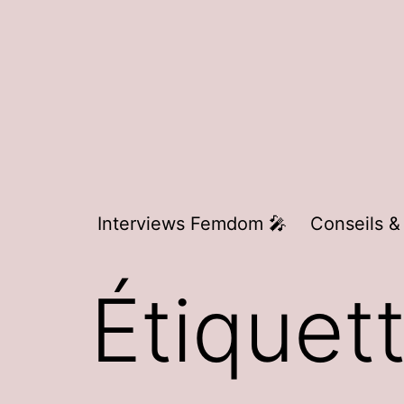
Aller
au
contenu
Interviews Femdom 🎤
Conseils &
Étiquet