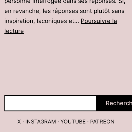
personne interrogée dans ses réponses. Si,
en revanche, les réponses sont plutôt sans
inspiration, laconiques et…
Poursuivre la
Dominatrice
lecture
Princesse
Zuleika,
Karlsruhe
/
Zurich
Rechercher
Recherch
X
∙
INSTAGRAM
∙
YOUTUBE
∙
PATREON