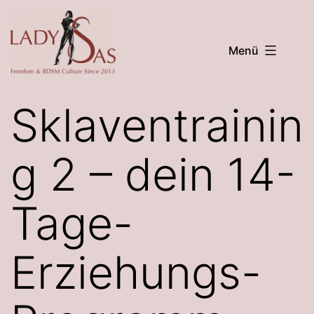
Zum
Inhalt
Menü
springen
Lady
Sas
Sklaventrainin
g 2 – dein 14-
Tage-
Erziehungs-