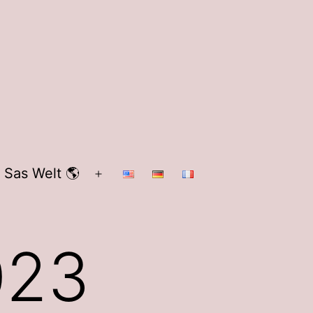
 Sas Welt 🌎
Menü
öffnen
023