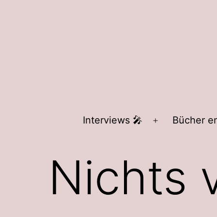
Zum
Inhalt
springen
Interviews 🎤
Bücher e
Menü
öffnen
Nichts 