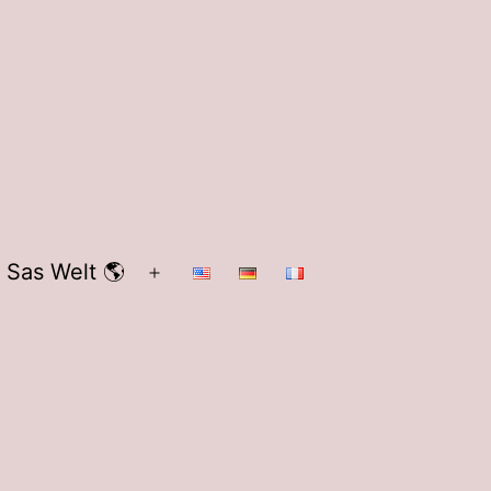
 Sas Welt 🌎
Menü
öffnen