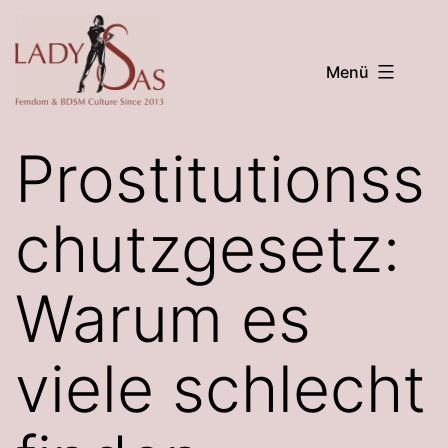
Zum
Inhalt
Menü
springen
Lady
Sas
Prostitutionss
chutzgesetz:
Warum es
viele schlecht