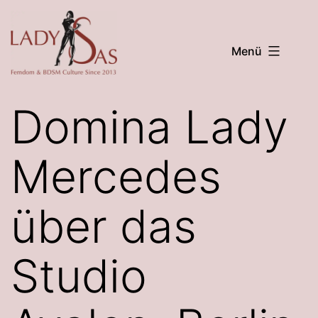
Zum
Inhalt
Menü
springen
Lady
Sas
Domina Lady
Mercedes
über das
Studio