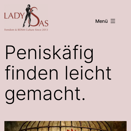
Zum
Inhalt
Menü
springen
Lady
Sas
Peniskäfig
finden leicht
gemacht.