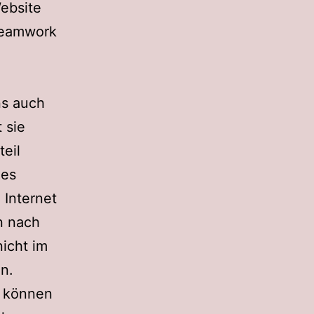
Website
 Teamwork
uns auch
 sie
teil
des
 Internet
n nach
nicht im
n.
o können