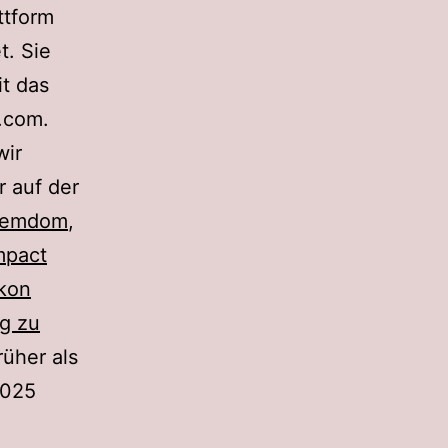
ttform
. Sie
it das
s.com.
wir
r auf der
Femdom
,
mpact
ikon
g zu
rüher als
2025