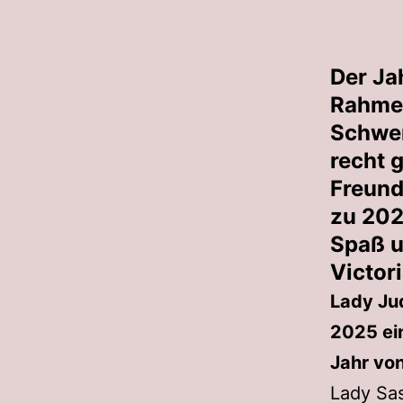
Der Ja
Rahmen
Schwer
recht 
Freund
zu 202
Spaß u
Victor
Lady Jud
2025 ei
Jahr vo
Lady Sa