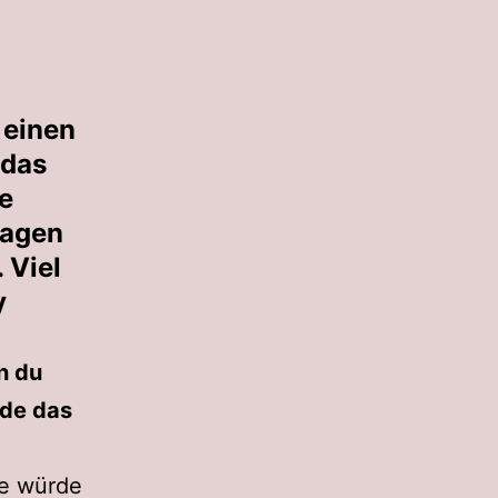
 einen
 das
e
ragen
 Viel
y
n du
rde das
e würde