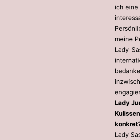
ich eine
interess
Persönli
meine Pe
Lady-Sa
internat
bedanke
inzwisch
engagier
Lady Jud
Kulissen
konkret
Lady Sas