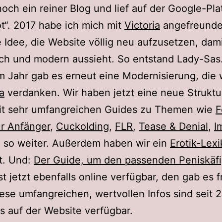
noch ein reiner Blog und lief auf der Google-Pla
t“. 2017 habe ich mich mit
Victoria
angefreundet
e Idee, die Website völlig neu aufzusetzen, dam
isch und modern aussieht. So entstand Lady-Sa
m Jahr gab es erneut eine Modernisierung, die 
a
verdanken. Wir haben jetzt eine neue Struktu
Mit sehr umfangreichen Guides zu Themen wie
r Anfänger
,
Cuckolding
,
FLR
,
Tease & Denial
,
I
 so weiter. Außerdem haben wir ein
Erotik-Lex
t. Und:
Der Guide, um den passenden Peniskäfi
ist jetzt ebenfalls online verfügbar, den gab es f
ese umfangreichen, wertvollen Infos sind seit 
s auf der Website verfügbar.