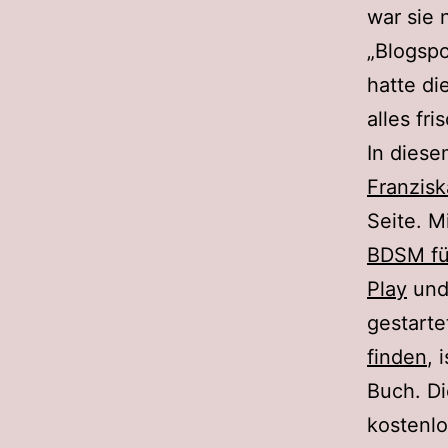
war sie 
„Blogspo
hatte di
alles fr
In diese
Franzisk
Seite. 
BDSM fü
Play
und
gestarte
finden
, 
Buch. Di
kostenlo