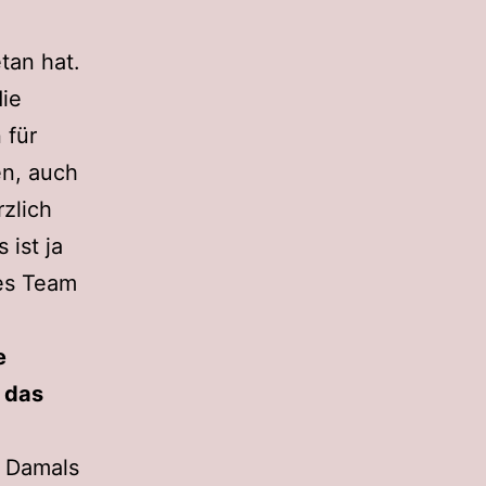
tan hat.
die
 für
n, auch
rzlich
ist ja
les Team
e
t das
. Damals