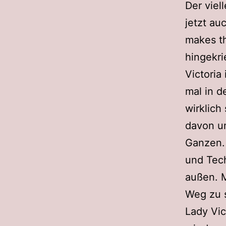
Der viel
jetzt au
makes t
hingekri
Victoria 
mal in d
wirklich
davon um
Ganzen. 
und Tech
außen. M
Weg zu 
Lady Vic